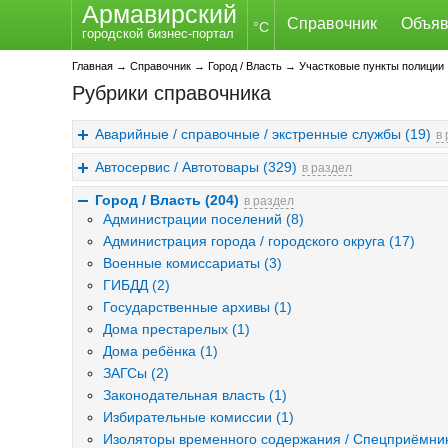
Армавирский
Справочник
Объяв
°C
городской бизнес-портал
Главная
→
Справочник
→
Город / Власть
→
Участковые пункты полиции
Рубрики справочника
Аварийные / справочные / экстренные службы (19)
в
Автосервис / Автотовары (329)
в раздел
Город / Власть (204)
в раздел
Администрации поселений (8)
Администрация города / городского округа (17)
Военные комиссариаты (3)
ГИБДД (2)
Государственные архивы (1)
Дома престарелых (1)
Дома ребёнка (1)
ЗАГСы (2)
Законодательная власть (1)
Избирательные комиссии (1)
Изоляторы временного содержания / Спецприёмник