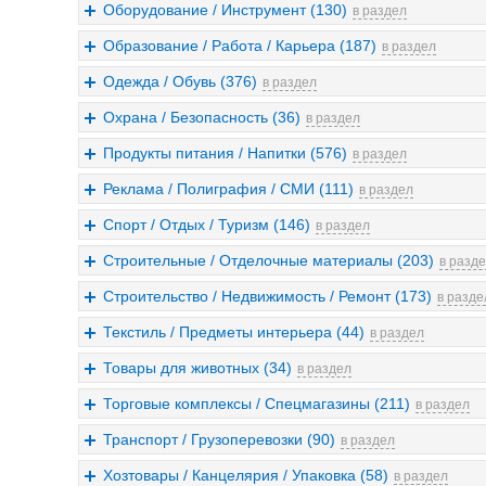
Оборудование / Инструмент (130)
в раздел
Образование / Работа / Карьера (187)
в раздел
Одежда / Обувь (376)
в раздел
Охрана / Безопасность (36)
в раздел
Продукты питания / Напитки (576)
в раздел
Реклама / Полиграфия / СМИ (111)
в раздел
Спорт / Отдых / Туризм (146)
в раздел
Строительные / Отделочные материалы (203)
в разд
Строительство / Недвижимость / Ремонт (173)
в разде
Текстиль / Предметы интерьера (44)
в раздел
Товары для животных (34)
в раздел
Торговые комплексы / Спецмагазины (211)
в раздел
Транспорт / Грузоперевозки (90)
в раздел
Хозтовары / Канцелярия / Упаковка (58)
в раздел