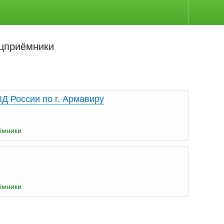
ецприёмники
Д России по г. Армавиру
ёмники
ёмники