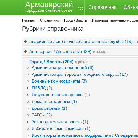
Армавирский
Справочник
Объяв
°C
городской бизнес-портал
Главная
→
Справочник
→
Город / Власть
→
Изоляторы временного соде
Рубрики справочника
Аварийные / справочные / экстренные службы (19)
в
Автосервис / Автотовары (329)
в раздел
Город / Власть (204)
в раздел
Администрации поселений (8)
Администрация города / городского округа (17)
Военные комиссариаты (3)
ГИБДД (2)
Государственные архивы (1)
Дома престарелых (1)
Дома ребёнка (1)
ЗАГСы (2)
Законодательная власть (1)
Избирательные комиссии (1)
Изоляторы временного содержания / Спецприё