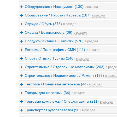
Оборудование / Инструмент (130)
в раздел
Образование / Работа / Карьера (187)
в раздел
Одежда / Обувь (376)
в раздел
Охрана / Безопасность (36)
в раздел
Продукты питания / Напитки (576)
в раздел
Реклама / Полиграфия / СМИ (111)
в раздел
Спорт / Отдых / Туризм (146)
в раздел
Строительные / Отделочные материалы (203)
в разд
Строительство / Недвижимость / Ремонт (173)
в разде
Текстиль / Предметы интерьера (44)
в раздел
Товары для животных (34)
в раздел
Торговые комплексы / Спецмагазины (211)
в раздел
Транспорт / Грузоперевозки (90)
в раздел